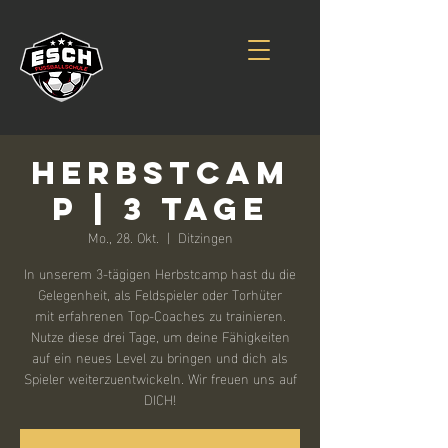
Herbstcam
p | 3 Tage
Mo., 28. Okt.
  |  
Ditzingen
In unserem 3-tägigen Herbstcamp hast du die
Gelegenheit, als Feldspieler oder Torhüter
mit erfahrenen Top-Coaches zu trainieren.
Nutze diese drei Tage, um deine Fähigkeiten
auf ein neues Level zu bringen und dich als
Spieler weiterzuentwickeln. Wir freuen uns auf
DICH!