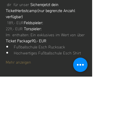
 dir 
 für unser 
Sichere
jetzt dein 
Ticket
Herbstcamp:
(nur begrenzte Anzahl 
verfügbar)
 189,- EUR
Feldspieler:
229,- EUR 
Torspieler: 
Im 
 enthalten: Ein exklusives
 im Wert von über 
Ticket
 Package
90,- EUR 
Fußballschule Esch Rucksack
Hochwertiges Fußballschule Esch Shirt
Mehr anzeigen
Diese
Veranstaltung
teilen